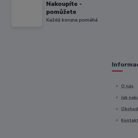
Nakoupíte -
pomůžete
Každá koruna pomáhá
Informac
O nás
Jak nak
Obchod
Kontak