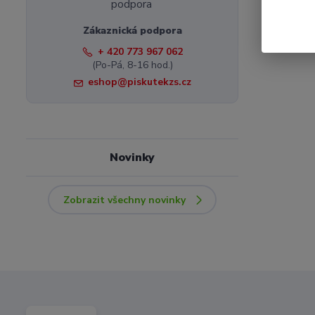
Zákaznická podpora
+ 420 773 967 062
(Po-Pá, 8-16 hod.)
eshop@piskutekzs.cz
Novinky
Zobrazit všechny novinky