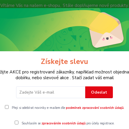
Vítáme Vás na našem e-shopu,. Stále doplňujeme nové produkty.
Nevíte si rady? Zavolejte.
+ 420 7
Více
Hledat
Získejte slevu
KOSTECH
Dětské
Dámské
Pánské
žijte AKCE pro registrované zákazníky, napřiklad možnost objedna
dobírku, nebo slevové akce . Stačí zadat váš email
Odeslat
Přeji si odebírat novinky e-mailem dle
podmínek zpracování osobních údajů
.
gorii nebylo nalezeno žádné zboží.
Souhlasím se
zpracováním osobních údajů
pro účely registrace.