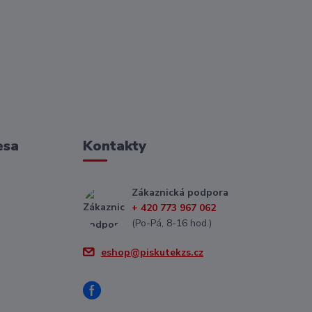
esa
Kontakty
Zákaznická podpora
+ 420 773 967 062
(Po-Pá, 8-16 hod.)
eshop@piskutekzs.cz