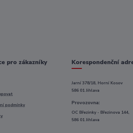
e pro zákazníky
Korespondenční adr
Jarní 378/18, Horní Kosov
586 01 Jihlava
upovat
Provozovna:
ní podmínky
OC Březinky - Březinova 144,
ty
586 01 Jihlava