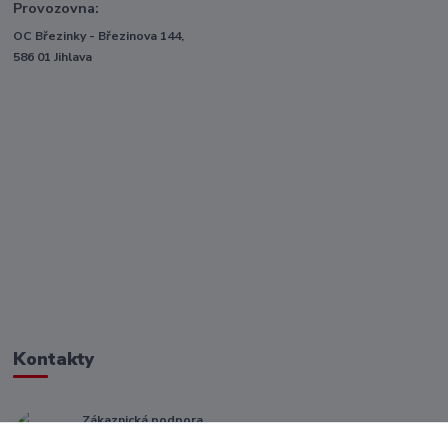
Provozovna:
OC Březinky - Březinova 144,
586 01 Jihlava
Kontakty
Zákaznická podpora
+ 420 773 967 062