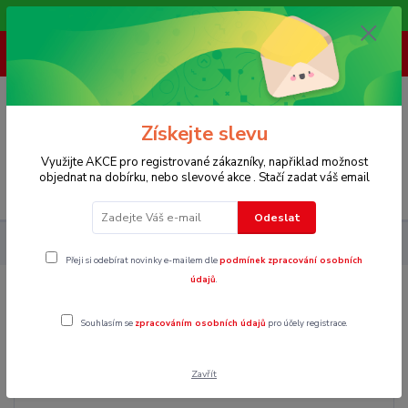
Vítáme Vás na našem e-shopu,. Stále doplňujeme nové produkty.
+ 420 773 967 062
(Po-Pá, 8-16 hod.)
0
0 Kč
Získejte slevu
Využijte AKCE pro registrované zákazníky, napřiklad možnost
objednat na dobírku, nebo slevové akce . Stačí zadat váš email
Menu
Odeslat
Pánské
Kalhoty
Kraťasy
XL
Přeji si odebírat novinky e-mailem dle
podmínek zpracování osobních
údajů
.
XL
Souhlasím se
zpracováním osobních údajů
pro účely registrace.
Zavřít
Cena: