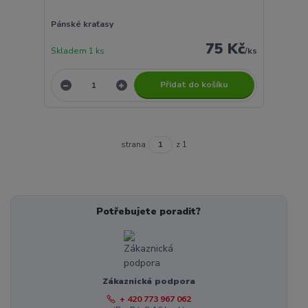
Pánské kraťasy
75 Kč
Skladem 1 ks
/
ks
Přidat do košíku
strana
z 1
Potřebujete poradit?
Zákaznická podpora
+ 420 773 967 062