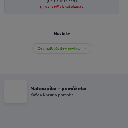
(Po-Pá, 8-16 hod.)
eshop@piskutekzs.cz
Novinky
Zobrazit všechny novinky
Nakoupíte - pomůžete
Každá koruna pomáhá