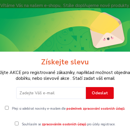
Vítáme Vás na našem e-shopu,. Stále doplňujeme nové produkty.
Nevíte si rady? Zavolejte.
+ 420 7
Více
Hledat
Získejte slevu
KOSTECH
Dětské
Dámské
Pánské
žijte AKCE pro registrované zákazníky, napřiklad možnost objedna
dobírku, nebo slevové akce . Stačí zadat váš email
Odeslat
Přeji si odebírat novinky e-mailem dle
podmínek zpracování osobních údajů
.
gorii nebylo nalezeno žádné zboží.
Souhlasím se
zpracováním osobních údajů
pro účely registrace.