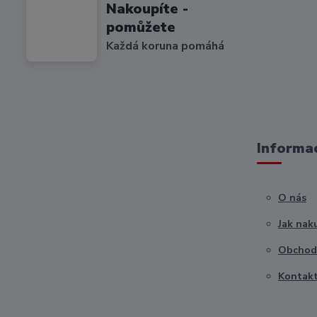
Nakoupíte -
pomůžete
Každá koruna pomáhá
Informac
O nás
Jak nak
Obchod
Kontak