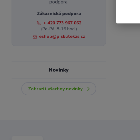
Zákaznická podpora
+ 420 773 967 062
(Po-Pá, 8-16 hod.)
eshop@piskutekzs.cz
Novinky
Zobrazit všechny novinky