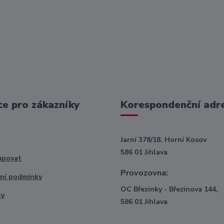
e pro zákazníky
Korespondenční adr
Jarní 378/18, Horní Kosov
586 01 Jihlava
upovat
Provozovna:
ní podmínky
OC Březinky - Březinova 144,
ty
586 01 Jihlava