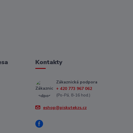
esa
Kontakty
Zákaznická podpora
+ 420 773 967 062
(Po-Pá, 8-16 hod.)
eshop@piskutekzs.cz