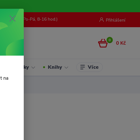
73 967 062
(Po-Pá, 8-16 hod.)
Přihlášení
0
0 Kč
Více
Hračky
Knihy
t na