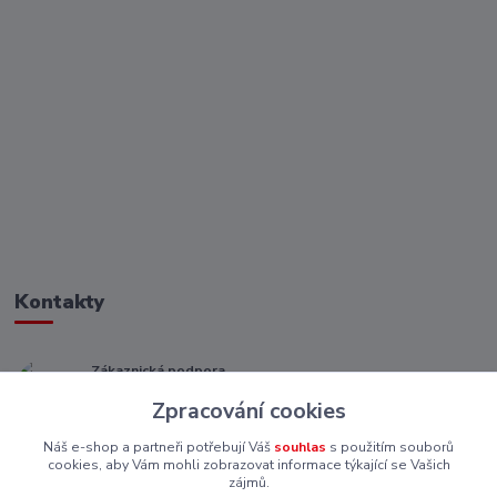
Kontakty
Zákaznická podpora
+ 420 773 967 062
Zpracování cookies
(Po-Pá, 8-16 hod.)
Náš e-shop a partneři potřebují Váš
souhlas
s použitím souborů
eshop@piskutekzs.cz
cookies, aby Vám mohli zobrazovat informace týkající se Vašich
zájmů.