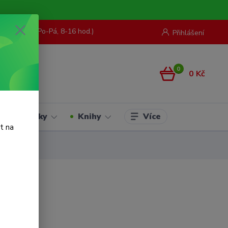
73 967 062
(Po-Pá, 8-16 hod.)
Přihlášení
0
0 Kč
Více
Hračky
Knihy
t na