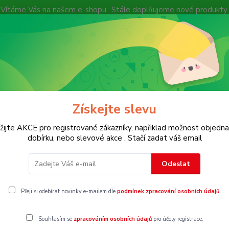
Vítáme Vás na našem e-shopu,. Stále doplňujeme nové produkty.
Nevíte si rady? Zavolejte.
+ 420 7
Více
Hledat
Získejte slevu
KOSTECH
Dětské
Dámské
Pánské
žijte AKCE pro registrované zákazníky, napřiklad možnost objedna
dobírku, nebo slevové akce . Stačí zadat váš email
Odeslat
Přeji si odebírat novinky e-mailem dle
podmínek zpracování osobních údajů
.
Souhlasím se
zpracováním osobních údajů
pro účely registrace.
gorii nebylo nalezeno žádné zboží.