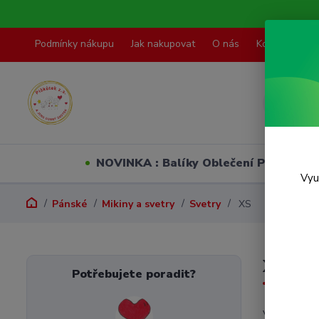
Podmínky nákupu
Jak nakupovat
O nás
Kontakty
NOVINKA : Balíky Oblečení PO VELI
Vyu
Pánské
Mikiny a svetry
Svetry
XS
XS
Potřebujete poradit?
V této kate