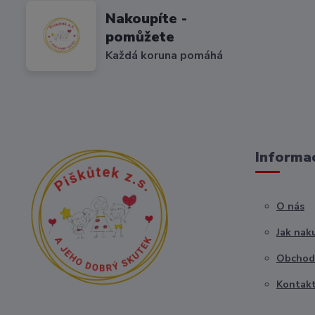
Nakoupíte -
pomůžete
Každá koruna pomáhá
Informac
O nás
Jak nak
Obchod
Kontak