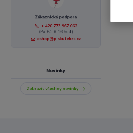
Zákaznická podpora
+ 420 773 967 062
(Po-Pá, 8-16 hod.)
eshop@piskutekzs.cz
Novinky
Zobrazit všechny novinky