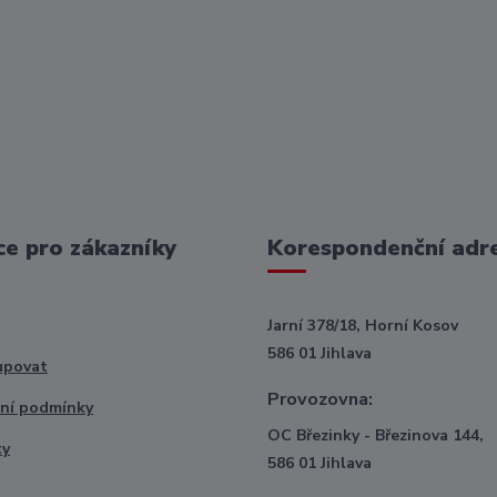
e pro zákazníky
Korespondenční adr
Jarní 378/18, Horní Kosov
586 01 Jihlava
upovat
Provozovna:
ní podmínky
OC Březinky - Březinova 144,
ty
586 01 Jihlava