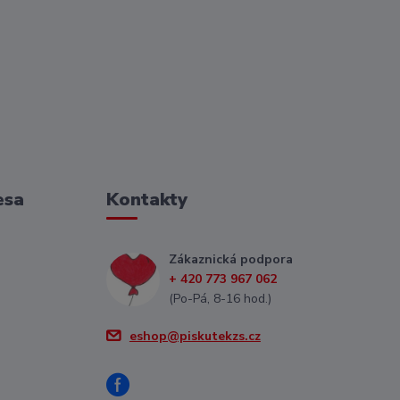
esa
Kontakty
Zákaznická podpora
+ 420 773 967 062
(Po-Pá, 8-16 hod.)
eshop@piskutekzs.cz