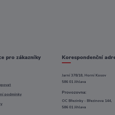
e pro zákazníky
Korespondenční adr
Jarní 378/18, Horní Kosov
586 01 Jihlava
upovat
Provozovna:
ní podmínky
OC Březinky - Březinova 144,
ty
586 01 Jihlava