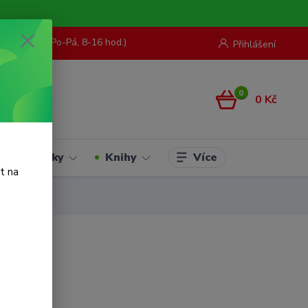
73 967 062
(Po-Pá, 8-16 hod.)
Přihlášení
0
0 Kč
Více
Hračky
Knihy
t na