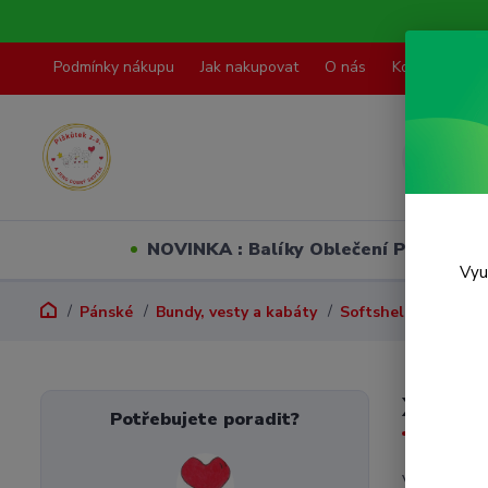
Podmínky nákupu
Jak nakupovat
O nás
Kontakty
NOVINKA : Balíky Oblečení PO VELI
Vyu
Pánské
Bundy, vesty a kabáty
Softshellové bundy
XS
Potřebujete poradit?
V této kate