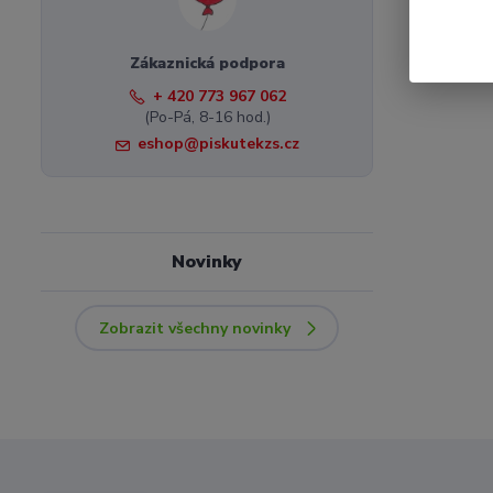
Zákaznická podpora
+ 420 773 967 062
(Po-Pá, 8-16 hod.)
eshop@piskutekzs.cz
Novinky
Zobrazit všechny novinky