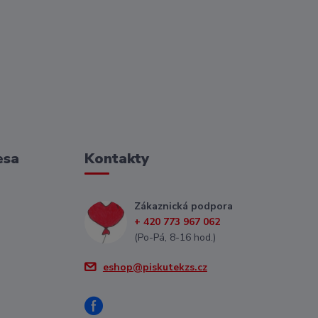
esa
Kontakty
Zákaznická podpora
+ 420 773 967 062
(Po-Pá, 8-16 hod.)
eshop@piskutekzs.cz