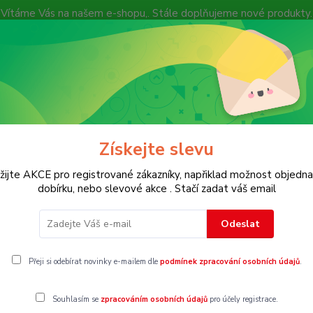
Vítáme Vás na našem e-shopu,. Stále doplňujeme nové produkty.
Nevíte si rady? Zavolejte.
+ 420 7
Více
Hledat
Získejte slevu
KOSTECH
Dětské
Dámské
Pánské
žijte AKCE pro registrované zákazníky, napřiklad možnost objedna
dobírku, nebo slevové akce . Stačí zadat váš email
XS
Odeslat
Přeji si odebírat novinky e-mailem dle
podmínek zpracování osobních údajů
.
Souhlasím se
zpracováním osobních údajů
pro účely registrace.
gorii nebylo nalezeno žádné zboží.