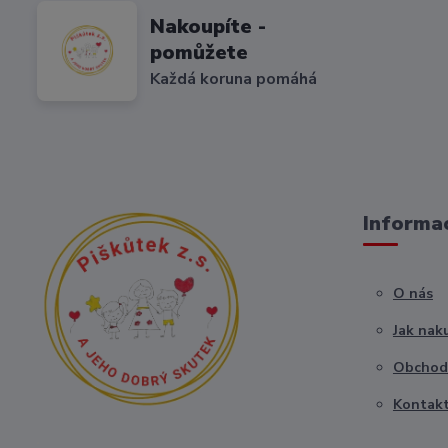
Nakoupíte -
pomůžete
Každá koruna pomáhá
Informac
O nás
Jak nak
Obchod
Kontak