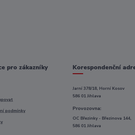
e pro zákazníky
Korespondenční adr
Jarní 378/18, Horní Kosov
586 01 Jihlava
upovat
Provozovna:
ní podmínky
OC Březinky - Březinova 144,
ty
586 01 Jihlava