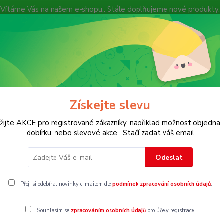
Vítáme Vás na našem e-shopu,. Stále doplňujeme nové produkty.
Nevíte si rady? Zavolejte.
+ 420 7
Více
Hledat
Získejte slevu
KOSTECH
Dětské
Dámské
Pánské
žijte AKCE pro registrované zákazníky, napřiklad možnost objedna
dobírku, nebo slevové akce . Stačí zadat váš email
Odeslat
Přeji si odebírat novinky e-mailem dle
podmínek zpracování osobních údajů
.
Souhlasím se
zpracováním osobních údajů
pro účely registrace.
gorii nebylo nalezeno žádné zboží.