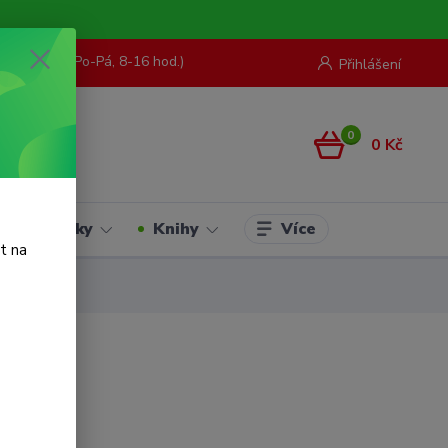
73 967 062
(Po-Pá, 8-16 hod.)
Přihlášení
0
0 Kč
Více
Hračky
Knihy
t na