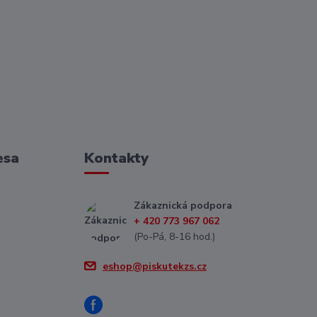
esa
Kontakty
Zákaznická podpora
+ 420 773 967 062
(Po-Pá, 8-16 hod.)
eshop@piskutekzs.cz