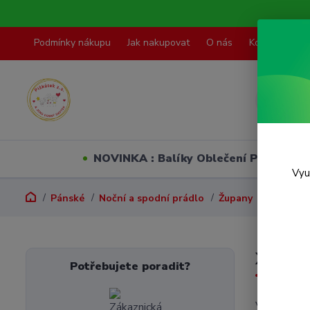
Podmínky nákupu
Jak nakupovat
O nás
Kontakty
NOVINKA : Balíky Oblečení PO VELI
Vyu
Pánské
Noční a spodní prádlo
Župany
XS
XS
Potřebujete poradit?
V této kate