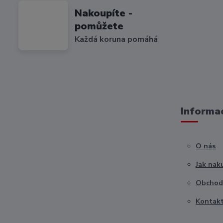
Nakoupíte -
pomůžete
Každá koruna pomáhá
Informac
O nás
Jak nak
Obchod
Kontak