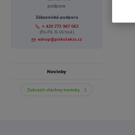
Zákaznická podpora
+ 420 773 967 062
(Po-Pá, 8-16 hod.)
eshop@piskutekzs.cz
Novinky
Zobrazit všechny novinky