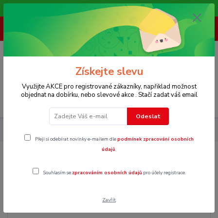
Vítáme Vás na našem e-shopu,. Stále doplňujeme nové produkty.
+ 420 773 967 062
(Po-Pá, 8-16 hod.)
0
0 Kč
Získejte slevu
Využijte AKCE pro registrované zákazníky, napřiklad možnost
objednat na dobírku, nebo slevové akce . Stačí zadat váš email
Menu
Odeslat
Dámské
Trička
Tílka
XXL
Přeji si odebírat novinky e-mailem dle
podmínek zpracování osobních
údajů
.
XXL
Souhlasím se
zpracováním osobních údajů
pro účely registrace.
Zavřít
Cena: