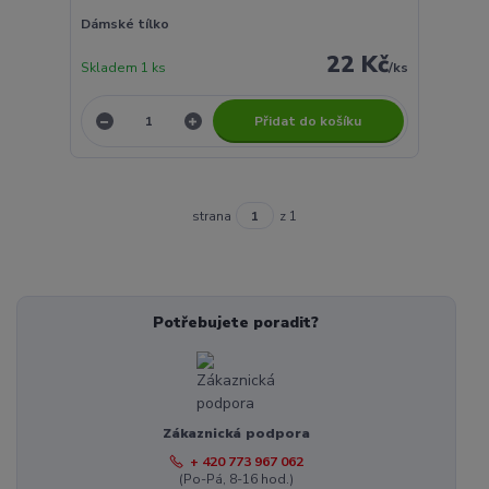
Dámské tílko
22 Kč
Skladem 1 ks
/
ks
Přidat do košíku
strana
z 1
Potřebujete poradit?
Zákaznická podpora
+ 420 773 967 062
(Po-Pá, 8-16 hod.)