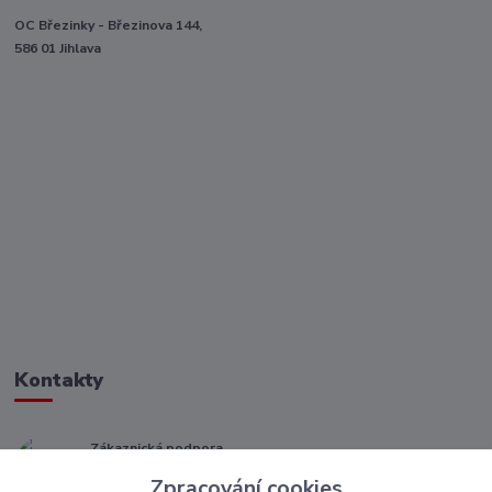
OC Březinky - Březinova 144,
586 01 Jihlava
Kontakty
Zákaznická podpora
+ 420 773 967 062
Zpracování cookies
(Po-Pá, 8-16 hod.)