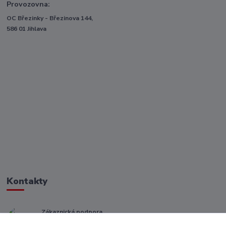
Provozovna:
OC Březinky - Březinova 144,
586 01 Jihlava
Kontakty
Zákaznická podpora
+ 420 773 967 062