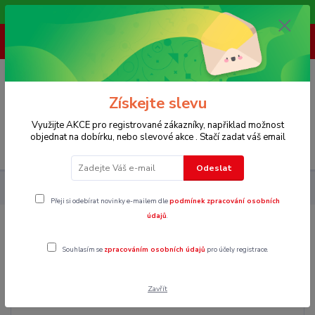
Vítáme Vás na našem e-shopu,. Stále doplňujeme nové produkty.
+ 420 773 967 062
(Po-Pá, 8-16 hod.)
0
0 Kč
Získejte slevu
Využijte AKCE pro registrované zákazníky, napřiklad možnost
objednat na dobírku, nebo slevové akce . Stačí zadat váš email
Menu
Odeslat
Pánské
Kalhoty
Kraťasy
XXL
Přeji si odebírat novinky e-mailem dle
podmínek zpracování osobních
údajů
.
XXL
Souhlasím se
zpracováním osobních údajů
pro účely registrace.
Zavřít
Cena: