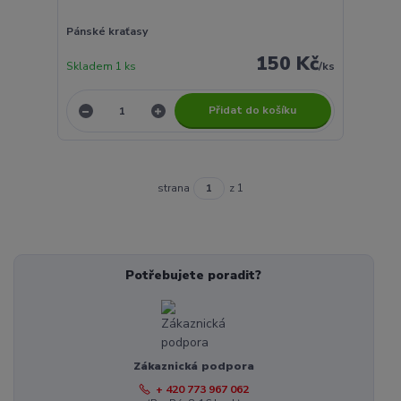
Pánské kraťasy
150 Kč
Skladem 1 ks
/
ks
Přidat do košíku
strana
z 1
Potřebujete poradit?
Zákaznická podpora
+ 420 773 967 062