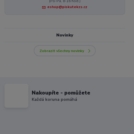
(Po-Pá, 8-16 hod.)
eshop@piskutekzs.cz
Novinky
Zobrazit všechny novinky
Nakoupíte - pomůžete
Každá koruna pomáhá