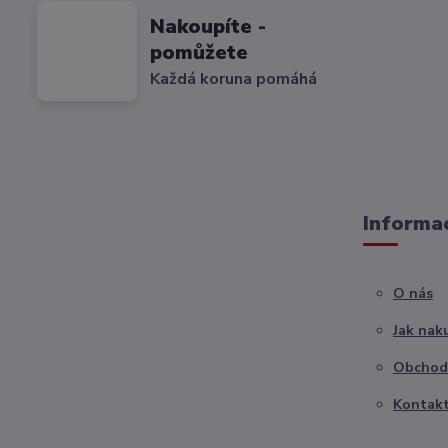
Nakoupíte -
pomůžete
Každá koruna pomáhá
Informac
O nás
Jak nak
Obchod
Kontak