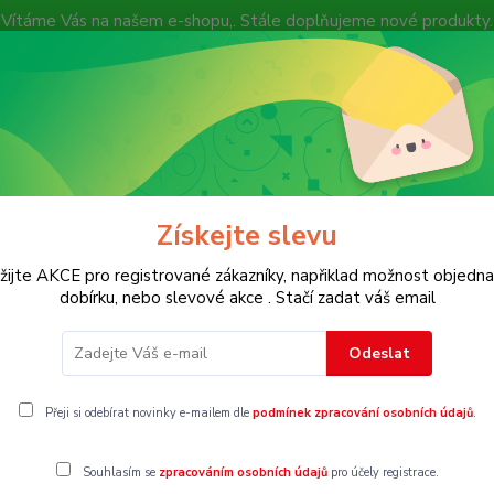
Vítáme Vás na našem e-shopu,. Stále doplňujeme nové produkty.
Nevíte si rady? Zavolejte.
+ 420 7
Více
Hledat
Získejte slevu
KOSTECH
Dětské
Dámské
Pánské
žijte AKCE pro registrované zákazníky, napřiklad možnost objedna
dobírku, nebo slevové akce . Stačí zadat váš email
XXL
Odeslat
Přeji si odebírat novinky e-mailem dle
podmínek zpracování osobních údajů
.
Souhlasím se
zpracováním osobních údajů
pro účely registrace.
gorii nebylo nalezeno žádné zboží.