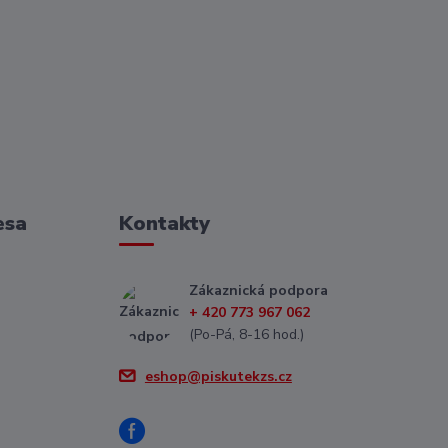
esa
Kontakty
Zákaznická podpora
+ 420 773 967 062
(Po-Pá, 8-16 hod.)
eshop@piskutekzs.cz