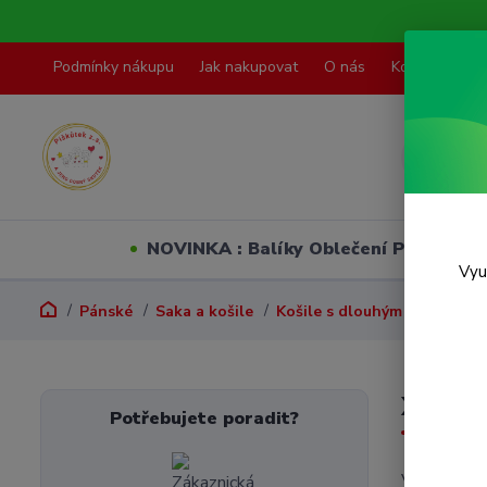
Podmínky nákupu
Jak nakupovat
O nás
Kontakty
NOVINKA : Balíky Oblečení PO VELI
Vyu
Pánské
Saka a košile
Košile s dlouhým rukávem
XXL
Potřebujete poradit?
V této kate