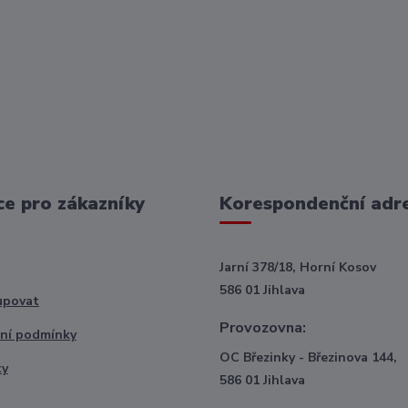
e pro zákazníky
Korespondenční adr
Jarní 378/18, Horní Kosov
586 01 Jihlava
upovat
Provozovna:
ní podmínky
OC Březinky - Březinova 144,
ty
586 01 Jihlava