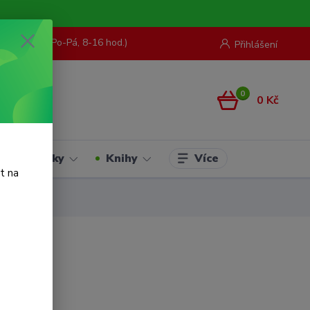
73 967 062
(Po-Pá, 8-16 hod.)
Přihlášení
0
0 Kč
Více
Hračky
Knihy
t na