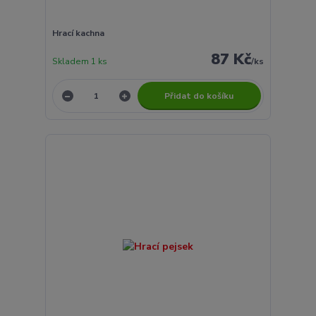
Hrací kachna
87 Kč
Skladem 1 ks
/
ks
Přidat do košíku