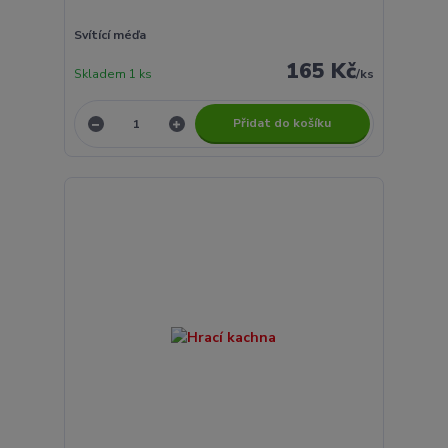
Svítící méďa
165 Kč
Skladem 1 ks
/
ks
Přidat do košíku