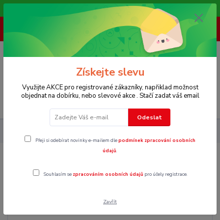
Vítáme Vás na našem e-shopu,. Stále doplňujeme nové produkty.
+ 420 773 967 062
(Po-Pá, 8-16 hod.)
0
0 Kč
Získejte slevu
Využijte AKCE pro registrované zákazníky, napřiklad možnost
objednat na dobírku, nebo slevové akce . Stačí zadat váš email
Menu
Odeslat
Hračky
Plyšáci
Zvířátka
Přeji si odebírat novinky e-mailem dle
podmínek zpracování osobních
údajů
.
Zvířátka
Souhlasím se
zpracováním osobních údajů
pro účely registrace.
Zavřít
Cena: