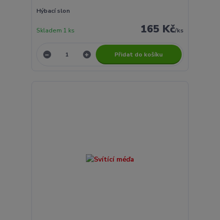
Hýbací slon
165 Kč
Skladem 1 ks
/
ks
Přidat do košíku