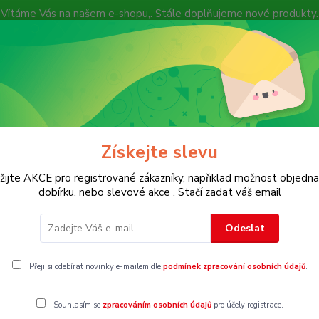
Vítáme Vás na našem e-shopu,. Stále doplňujeme nové produkty.
Nevíte si rady? Zavolejte.
+ 420 7
Více
Hledat
Získejte slevu
KOSTECH
Dětské
Dámské
Pánské
žijte AKCE pro registrované zákazníky, napřiklad možnost objedna
dobírku, nebo slevové akce . Stačí zadat váš email
Odeslat
odné kabáty
Přeji si odebírat novinky e-mailem dle
podmínek zpracování osobních údajů
.
Souhlasím se
zpracováním osobních údajů
pro účely registrace.