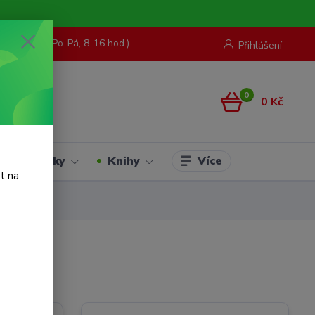
73 967 062
(Po-Pá, 8-16 hod.)
Přihlášení
0
0 Kč
Více
Hračky
Knihy
t na