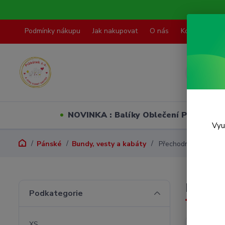
Podmínky nákupu
Jak nakupovat
O nás
Kontakty
NOVINKA : Balíky Oblečení PO VELI
Vyu
Pánské
Bundy, vesty a kabáty
Přechodné kabáty
Přech
Podkategorie
XS