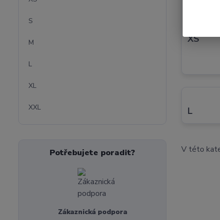
S
XS
M
L
XL
XXL
L
V této kate
Potřebujete poradit?
Zákaznická podpora