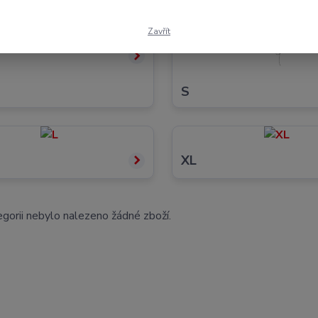
Zavřít
S
XL
gorii nebylo nalezeno žádné zboží.