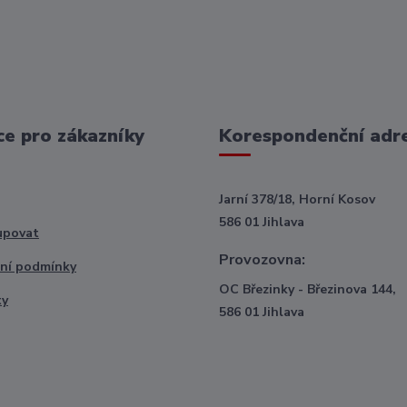
e pro zákazníky
Korespondenční adr
Jarní 378/18, Horní Kosov
586 01 Jihlava
upovat
Provozovna:
ní podmínky
OC Březinky - Březinova 144,
ty
586 01 Jihlava