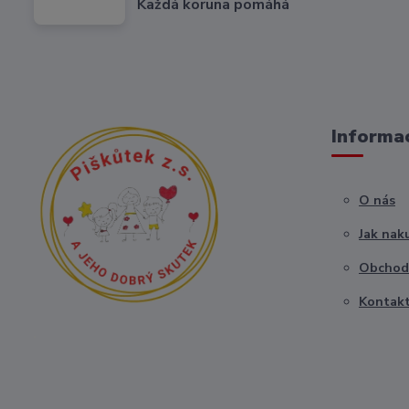
Každá koruna pomáhá
Informac
O nás
Jak nak
Obchod
Kontak