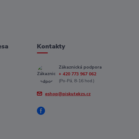
esa
Kontakty
Zákaznická podpora
+ 420 773 967 062
(Po-Pá, 8-16 hod.)
eshop@piskutekzs.cz