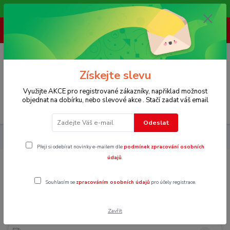
Vítáme Vás na našem e-shopu,. Stále doplňujeme nové produkty.
+ 420 773 967 062
(Po-Pá, 8-16 hod.)
0
0 Kč
Získejte slevu
Využijte AKCE pro registrované zákazníky, napřiklad možnost
objednat na dobírku, nebo slevové akce . Stačí zadat váš email
Menu
Odeslat
Pánské
Bundy, vesty a kabáty
Přechodné vesty
Přeji si odebírat novinky e-mailem dle
podmínek zpracování osobních
údajů
.
Přechodné vesty
Souhlasím se
zpracováním osobních údajů
pro účely registrace.
XS
Zavřít