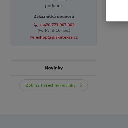
Zákaznická podpora
+ 420 773 967 062
(Po-Pá, 8-16 hod.)
eshop@piskutekzs.cz
Novinky
Zobrazit všechny novinky