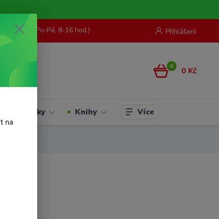
73 967 062
(Po-Pá, 8-16 hod.)
Přihlášení
0
0 Kč
Více
Hračky
Knihy
t na