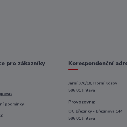
e pro zákazníky
Korespondenční adr
Jarní 378/18, Horní Kosov
586 01 Jihlava
upovat
Provozovna:
ní podmínky
OC Březinky - Březinova 144,
ty
586 01 Jihlava