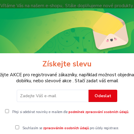
Vítáme Vás na našem e-shopu,. Stále doplňujeme nové produkty.
Nevíte si rady? Zavolejte.
+ 420 7
Více
Hledat
Získejte slevu
KOSTECH
Dětské
Dámské
Pánské
žijte AKCE pro registrované zákazníky, napřiklad možnost objedna
dobírku, nebo slevové akce . Stačí zadat váš email
trovky
Vel. 122
Odeslat
22
Přeji si odebírat novinky e-mailem dle
podmínek zpracování osobních údajů
.
Souhlasím se
zpracováním osobních údajů
pro účely registrace.
gorii nebylo nalezeno žádné zboží.