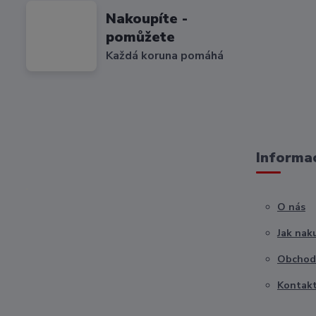
Nakoupíte -
pomůžete
Každá koruna pomáhá
Informac
O nás
Jak nak
Obchod
Kontak