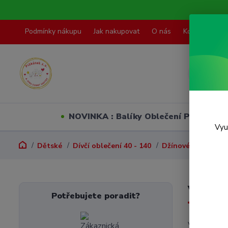
Podmínky nákupu
Jak nakupovat
O nás
Kontakty
NOVINKA : Balíky Oblečení PO VELI
Vyu
Dětské
Dívčí oblečení 40 - 140
Džínové bundy, vě
Vel. 1
Potřebujete poradit?
V této kate