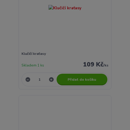
Klučičí kraťasy
109 Kč
Skladem 1 ks
/
ks
Přidat do košíku