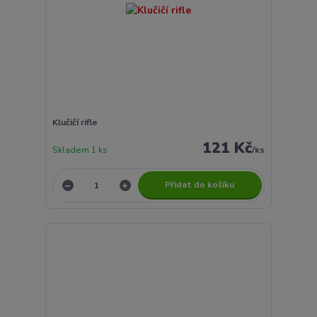
Klučičí rifle
121 Kč
Skladem 1 ks
/
ks
Přidat do košíku