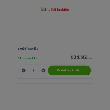
Klučičí lacláče
121 Kč
Skladem 1 ks
/
ks
Přidat do košíku