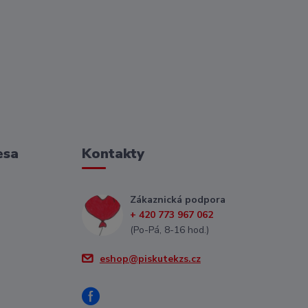
esa
Kontakty
Zákaznická podpora
+ 420 773 967 062
(Po-Pá, 8-16 hod.)
eshop@piskutekzs.cz