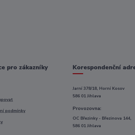
e pro zákazníky
Korespondenční adr
Jarní 378/18, Horní Kosov
586 01 Jihlava
upovat
Provozovna:
ní podmínky
OC Březinky - Březinova 144,
ty
586 01 Jihlava