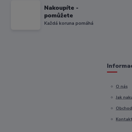
Nakoupíte -
pomůžete
Každá koruna pomáhá
Informac
O nás
Jak nak
Obchod
Kontak