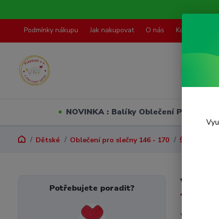
Podmínky nákupu
Jak nakupovat
O nás
Kontakty
NOVINKA : Balíky Oblečení PO VELI
Vyu
Dětské
Oblečení pro slečny 146 - 170
Šaty,sukně
Vel.15
Potřebujete poradit?
V této kate