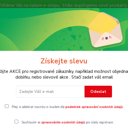
Vítáme Vás na našem e-shopu,. Stále doplňujeme nové produkty.
Nevíte si rady? Zavolejte.
+ 420 7
Více
Hledat
Získejte slevu
KOSTECH
Dětské
Dámské
Pánské
žijte AKCE pro registrované zákazníky, napřiklad možnost objedna
dobírku, nebo slevové akce . Stačí zadat váš email
Vel.158
Odeslat
8
Přeji si odebírat novinky e-mailem dle
podmínek zpracování osobních údajů
.
Souhlasím se
zpracováním osobních údajů
pro účely registrace.
gorii nebylo nalezeno žádné zboží.