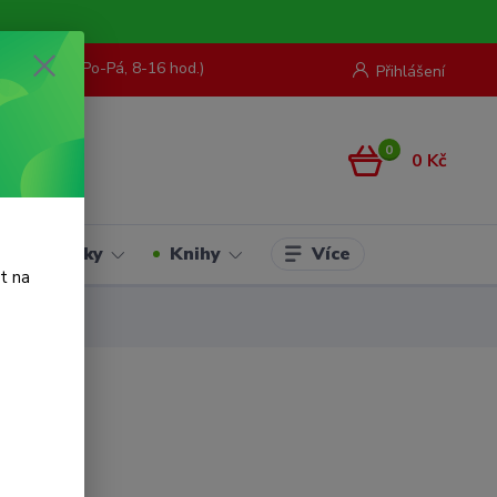
73 967 062
(Po-Pá, 8-16 hod.)
Přihlášení
0
0 Kč
Více
Hračky
Knihy
t na