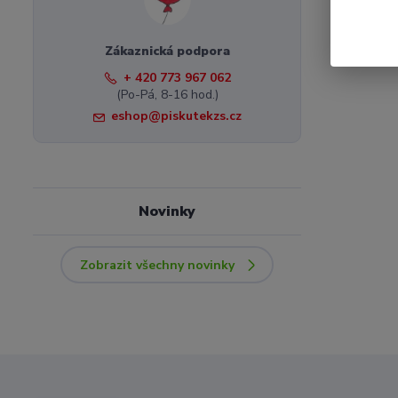
Zákaznická podpora
+ 420 773 967 062
(Po-Pá, 8-16 hod.)
eshop@piskutekzs.cz
Novinky
Zobrazit všechny novinky