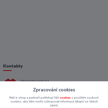
Kontakty
Zákaznická podpora
+ 420 773 967 062
Zpracování cookies
(Po-Pá, 8-16 hod.)
Náš e-shop a partneři potřebují Váš
souhlas
s použitím souborů
eshop@piskutekzs.cz
cookies, aby Vám mohli zobrazovat informace týkající se Vašich
zájmů.