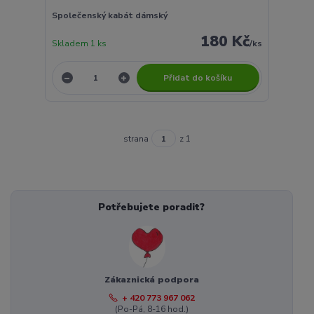
Společenský kabát dámský
180 Kč
Skladem 1 ks
/
ks
Přidat do košíku
strana
z 1
Potřebujete poradit?
Zákaznická podpora
+ 420 773 967 062
(Po-Pá, 8-16 hod.)