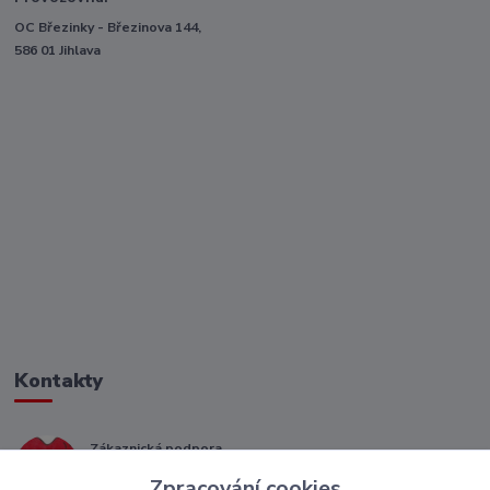
OC Březinky - Březinova 144,
586 01 Jihlava
Kontakty
Zákaznická podpora
+ 420 773 967 062
Zpracování cookies
(Po-Pá, 8-16 hod.)